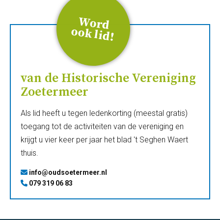
W
ord
ook
lid
!
van de Historische Vereniging
Zoetermeer
Als lid heeft u tegen ledenkorting (meestal gratis)
toegang tot de activiteiten van de vereniging en
krijgt u vier keer per jaar het blad 't Seghen Waert
thuis.
info@oudsoetermeer.nl
079 319 06 83