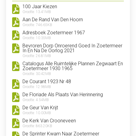
100 Jaar Kiezen
Grootte: 13.41MB
Aan De Rand Van Den Hoorn
Grootte: 746.65KB
Adresboek Zoetermeer 1967
Grootte: 10.35MB
Bevroren Dorp Onroerend Goed In Zoetermeer
In En Na De Oorlog 2021
Grootte: 26.81MB
Catalogus Alle Ruimtelijke Plannen Zegwaart En
Zoetermeer 1930 1965
Grootte: 30.42MB
De Courant 1923 Nr 48
Grootte: 12.98MB
De Floriade Als Plaats Van Herinnering
Grootte: 4.54MB
De Geur Van Krijt
Grootte: 10.00MB
De Kerk Van Crooneveen
Grootte: 863.20KB
De Sprinter Kwam Naar Zoetermeer