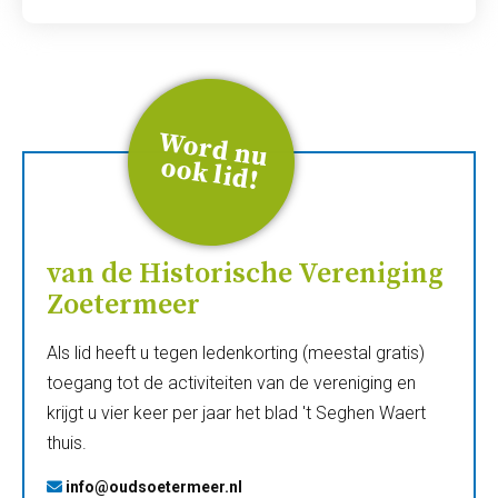
W
ord
n
u
ook
lid
!
van de Historische Vereniging
Zoetermeer
Als lid heeft u tegen ledenkorting (meestal gratis)
toegang tot de activiteiten van de vereniging en
krijgt u vier keer per jaar het blad 't Seghen Waert
thuis.
info@oudsoetermeer.nl