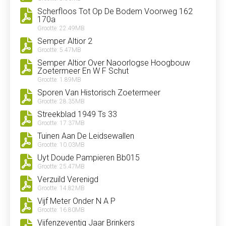
Scherfloos Tot Op De Bodem Voorweg 162
170a
Grootte: 22.49MB
Semper Altior 2
Grootte: 5.47MB
Semper Altior Over Naoorlogse Hoogbouw
Zoetermeer En W F Schut
Grootte: 1.89MB
Sporen Van Historisch Zoetermeer
Grootte: 28.35MB
Streekblad 1949 Ts 33
Grootte: 17.37MB
Tuinen Aan De Leidsewallen
Grootte: 10.03MB
Uyt Doude Pampieren Bb015
Grootte: 25.47MB
Verzuild Verenigd
Grootte: 14.82MB
Vijf Meter Onder N A P
Grootte: 16.80MB
Vijfenzeventig Jaar Brinkers