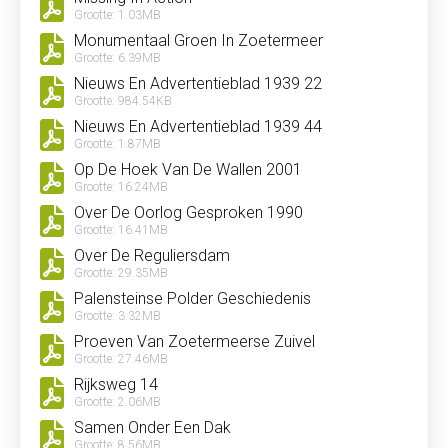
Grootte: 1.03MB
Monumentaal Groen In Zoetermeer
Grootte: 6.39MB
Nieuws En Advertentieblad 1939 22
Grootte: 984.54KB
Nieuws En Advertentieblad 1939 44
Grootte: 1.87MB
Op De Hoek Van De Wallen 2001
Grootte: 16.24MB
Over De Oorlog Gesproken 1990
Grootte: 16.41MB
Over De Reguliersdam
Grootte: 29.35MB
Palensteinse Polder Geschiedenis
Grootte: 3.32MB
Proeven Van Zoetermeerse Zuivel
Grootte: 27.46MB
Rijksweg 14
Grootte: 2.06MB
Samen Onder Een Dak
Grootte: 8.56MB