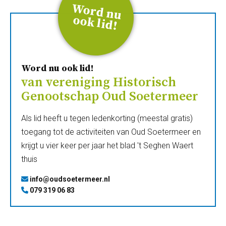
W
ord
n
u
ook
lid
!
Word nu ook lid!
van vereniging Historisch
Genootschap Oud Soetermeer
Als lid heeft u tegen ledenkorting (meestal gratis)
toegang tot de activiteiten van Oud Soetermeer en
krijgt u vier keer per jaar het blad 't Seghen Waert
thuis
info@oudsoetermeer.nl
079 319 06 83